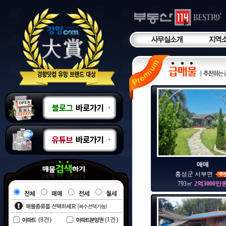
매매
홍성군 서부면
793㎡
2억3000만
(
8
건)
(
1
건)