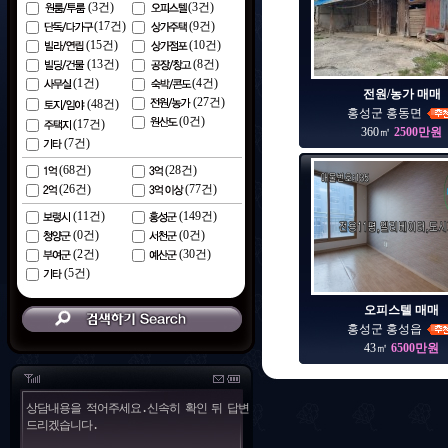
(
3
건)
(
3
건)
(
17
건)
(
9
건)
(
15
건)
(
10
건)
(
13
건)
(
8
건)
(
1
건)
(
4
건)
전원/농가 매매
(
27
건)
(
48
건)
홍성군 홍동면
(
0
건)
(
17
건)
360㎡
2500만원
(
7
건)
(
68
건)
(
28
건)
(
26
건)
(
77
건)
(
11
건)
(
149
건)
(
0
건)
(
0
건)
(
2
건)
(
30
건)
(
5
건)
오피스텔 매매
홍성군 홍성읍
43㎡
6500만원