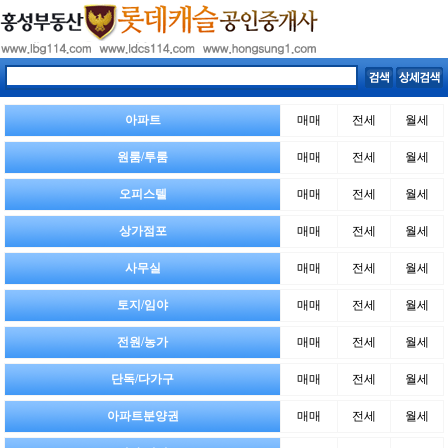
아파트
매매
전세
월세
원룸/투룸
매매
전세
월세
오피스텔
매매
전세
월세
상가점포
매매
전세
월세
사무실
매매
전세
월세
토지/임야
매매
전세
월세
전원/농가
매매
전세
월세
단독/다가구
매매
전세
월세
아파트분양권
매매
전세
월세