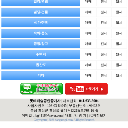
빌라/연립
매매
전세
월세
빌딩/건물
매매
전세
월세
상가주택
매매
전세
월세
숙박/콘도
매매
전세
월세
공장/창고
매매
전세
월세
주택지
매매
전세
월세
원산도
매매
전세
월세
기타
매매
전세
월세
롯데캐슬공인중개사
| 대표전화 :
041-633-3004
사업자번호 : 108-03-84945 | 부동산번호 : 제423호
충남 홍성군 홍성읍 월계천길218(오관리16-4)
이메일 :
lbg4118@naver.com
| 대표 : 임 병 기 |
PC버전보기
Copyright (c) 2026 hongsung1.com. All Rights Reserved.