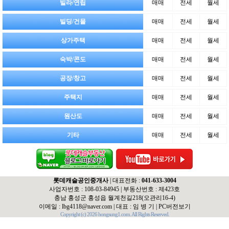
빌라/연립
매매
전세
월세
빌딩/건물
매매
전세
월세
상가주택
매매
전세
월세
숙박/콘도
매매
전세
월세
공장/창고
매매
전세
월세
주택지
매매
전세
월세
원산도
매매
전세
월세
기타
매매
전세
월세
롯데캐슬공인중개사
| 대표전화 :
041-633-3004
사업자번호 : 108-03-84945 | 부동산번호 : 제423호
충남 홍성군 홍성읍 월계천길218(오관리16-4)
이메일 :
lbg4118@naver.com
| 대표 : 임 병 기 |
PC버전보기
Copyright (c) 2026 hongsung1.com. All Rights Reserved.