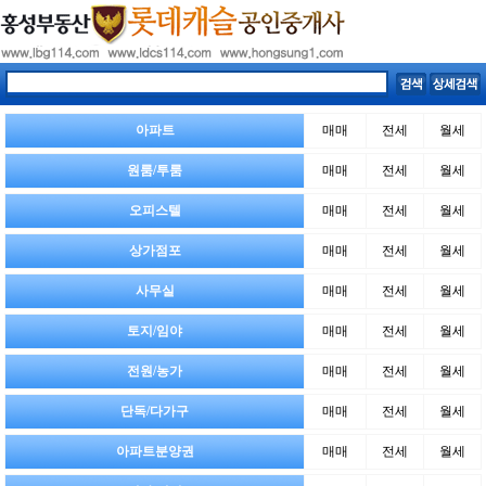
아파트
매매
전세
월세
원룸/투룸
매매
전세
월세
오피스텔
매매
전세
월세
상가점포
매매
전세
월세
사무실
매매
전세
월세
토지/임야
매매
전세
월세
전원/농가
매매
전세
월세
단독/다가구
매매
전세
월세
아파트분양권
매매
전세
월세